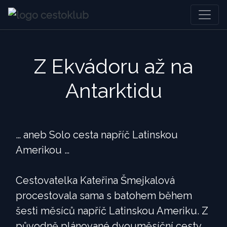
Z Ekvádoru až na
Antarktidu
… aneb Solo cesta napříč Latinskou
Amerikou …
Cestovatelka Kateřina Šmejkalová
procestovala sama s batohem během
šesti měsíců napříč Latinskou Ameriku. Z
původně plánované dvouměsíční cesty