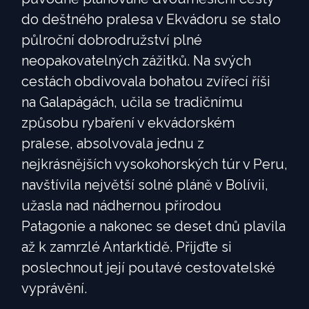
do deštného pralesa v Ekvádoru se stalo
půlroční dobrodružství plné
neopakovatelných zážitků. Na svých
cestách obdivovala bohatou zvířecí říši
na Galapágách, učila se tradičnímu
způsobu rybaření v ekvádorském
pralese, absolvovala jednu z
nejkrásnějších vysokohorských túr v Peru,
navštívila největší solné pláně v Bolívii,
užasla nad nádhernou přírodou
Patagonie a nakonec se deset dnů plavila
až k zamrzlé Antarktidě. Přijďte si
poslechnout její poutavé cestovatelské
vyprávění.