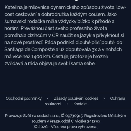
Kateřina je milovnice dynamického způsobu života, low-
cost cestování a dobrodružka každým coulem. Jako
šumavská rodačka měla vždycky blízko k přírodě a
horám. Převážnou část svého profesního života
pomáhala cizincům v ČR naučit se jazyk a přivyknout si
na nové prostředí. Ráda podniká dlouhé pěší poutě, do
Santiaga de Compostela už doputovala 3x a v nohách
má více než 1400 km. Cestuje, protože je hrozně
zvědavá a ráda objevuje svět i sama sebe.
Obchodní podmínky
•
Zásady používání cookies
•
Ochrana
soukromí
•
Kontakt
Provozuje Svět na cestách s.r.o., IČ 09730915. Registrováno Městským
soudem v Praze, oddíl C, vložka 341379
© 2026 - Všechna práva vyhrazena.