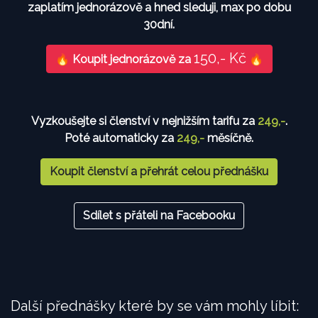
zaplatím jednorázově a hned sleduji, max po dobu
30dní.
150,- Kč
🔥 Koupit jednorázově za
🔥
Vyzkoušejte si členství v nejnižším tarifu za
249,-
.
Poté automaticky za
249,-
měsíčně.
Koupit členství a přehrát celou přednášku
Sdílet s přáteli na Facebooku
Další přednášky které by se vám mohly líbit: